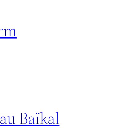
orm
au Baïkal