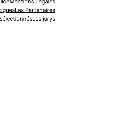
ilde
Mentions Légales
tiques
Les Partenaires
 sélectionnés
Les jurys