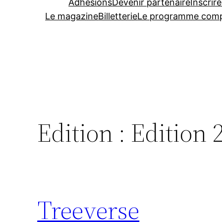
Adhésions
Devenir partenaire
Inscrire
Le magazine
Billetterie
Le programme comp
Edition :
Edition 
Treeverse