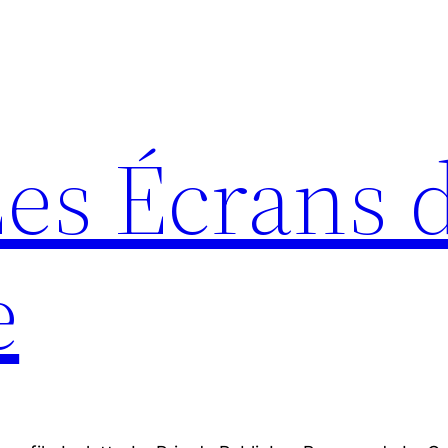
Les Écrans 
e