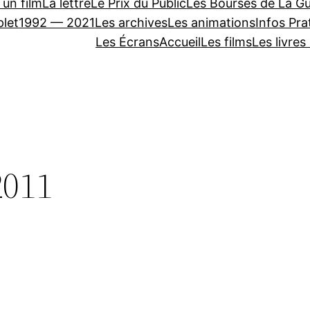
 un film
La lettre
Le Prix du Public
Les Bourses de La Gu
let
1992 — 2021
Les archives
Les animations
Infos Pra
Les Écrans
Accueil
Les films
Les livres
2011