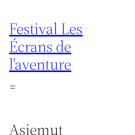
Aller
au
Festival Les
contenu
Écrans de
l'aventure
Asiemut