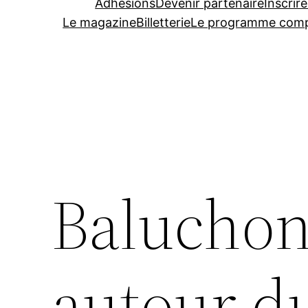
Adhésions
Devenir partenaire
Inscrire
Le magazine
Billetterie
Le programme comp
Baluchon
autour 