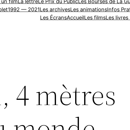
 un film
La lettre
Le Prix du Public
Les Bourses de La Gu
let
1992 — 2021
Les archives
Les animations
Infos Pra
Les Écrans
Accueil
Les films
Les livres
, 4 mètres
du monde