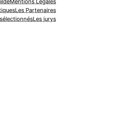
ilde
Mentions Légales
tiques
Les Partenaires
 sélectionnés
Les jurys