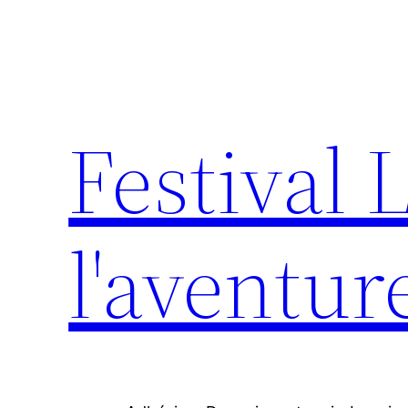
Aller
au
contenu
Festival 
l'aventur