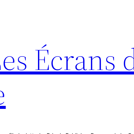
Les Écrans 
e