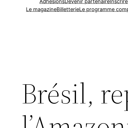
Adhésions
Devenir partenaire
Inscrire
Le magazine
Billetterie
Le programme comp
Brésil, r
l’Amazon