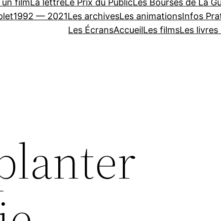
 un film
La lettre
Le Prix du Public
Les Bourses de La Gu
let
1992 — 2021
Les archives
Les animations
Infos Pra
Les Écrans
Accueil
Les films
Les livres
eplanter
ie