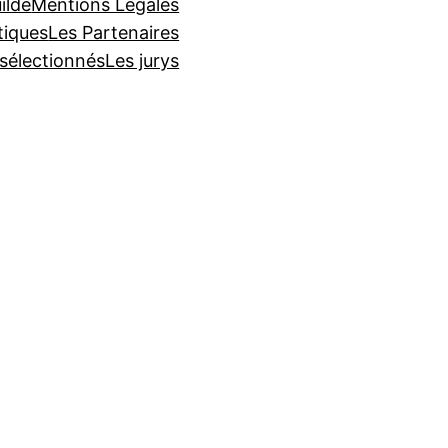
ilde
Mentions Légales
tiques
Les Partenaires
 sélectionnés
Les jurys