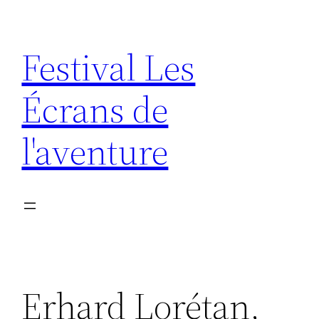
Aller
au
Festival Les
contenu
Écrans de
l'aventure
Erhard Lorétan,