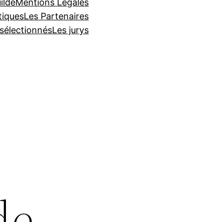
ilde
Mentions Légales
tiques
Les Partenaires
 sélectionnés
Les jurys
de