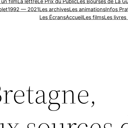
 un film
La lettre
Le Prix du Public
Les Bourses de La Gu
let
1992 — 2021
Les archives
Les animations
Infos Pra
Les Écrans
Accueil
Les films
Les livres
retagne,
ux sources 