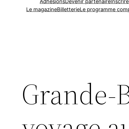
Adhésions
Devenir partenaire
Inscrire
Le magazine
Billetterie
Le programme comp
Grande-B
voyage a