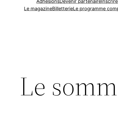
Adhésions
Devenir partenaire
Inscrire
Le magazine
Billetterie
Le programme comp
Le somme