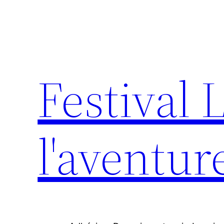
Aller
au
contenu
Festival 
l'aventur