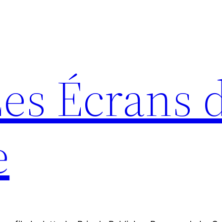
Les Écrans 
e