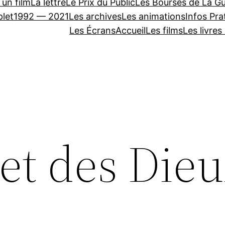
 un film
La lettre
Le Prix du Public
Les Bourses de La Gu
let
1992 — 2021
Les archives
Les animations
Infos Pra
Les Écrans
Accueil
Les films
Les livres
t des Dieu