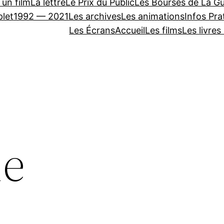
 un film
La lettre
Le Prix du Public
Les Bourses de La Gu
let
1992 — 2021
Les archives
Les animations
Infos Pra
Les Écrans
Accueil
Les films
Les livres
ne