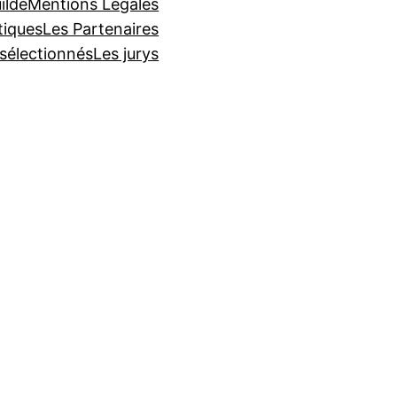
ilde
Mentions Légales
tiques
Les Partenaires
 sélectionnés
Les jurys