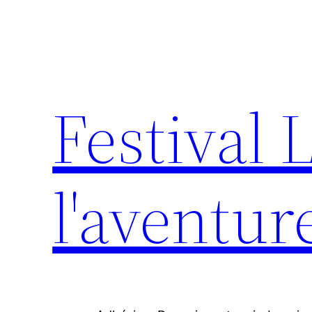
Aller
au
contenu
Festival 
l'aventur