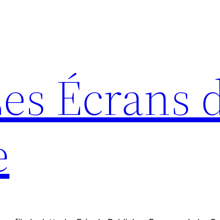
Les Écrans 
e