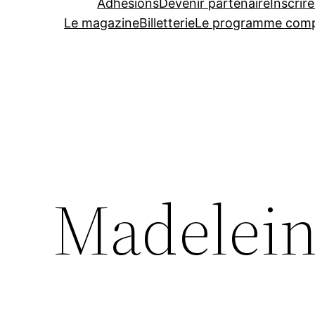
Adhésions
Devenir partenaire
Inscrire
Le magazine
Billetterie
Le programme comp
Madelei