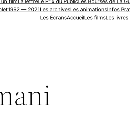
 un film
La lettre
Le Prix du Public
Les Bourses de La Gu
let
1992 — 2021
Les archives
Les animations
Infos Pra
Les Écrans
Accueil
Les films
Les livres
mani