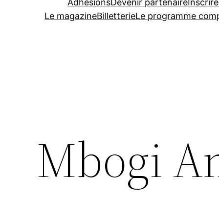
Adhésions
Devenir partenaire
Inscrire
Le magazine
Billetterie
Le programme comp
Mbogi A