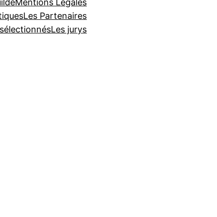
ilde
Mentions Légales
tiques
Les Partenaires
 sélectionnés
Les jurys