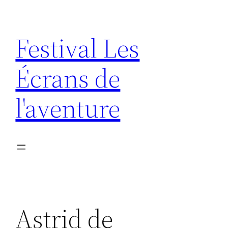
Aller
au
Festival Les
contenu
Écrans de
l'aventure
Astrid de