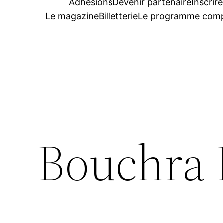
Adhésions
Devenir partenaire
Inscrire
Le magazine
Billetterie
Le programme comp
Bouchra 