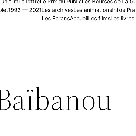
 un film
La lettre
Le Prix du Public
Les Bourses de La Gu
let
1992 — 2021
Les archives
Les animations
Infos Pra
Les Écrans
Accueil
Les films
Les livres
Baïbanou