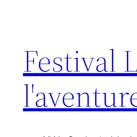
Aller
au
contenu
Festival 
l'aventur