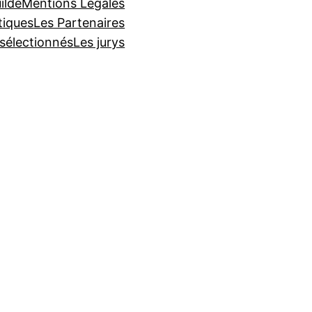
ilde
Mentions Légales
tiques
Les Partenaires
 sélectionnés
Les jurys