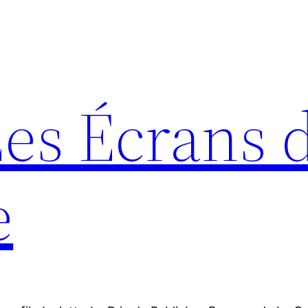
Les Écrans 
e