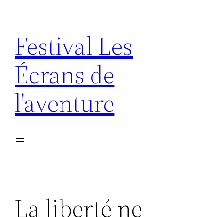
Aller
au
Festival Les
contenu
Écrans de
l'aventure
La liberté ne