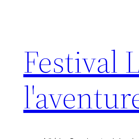
Aller
au
contenu
Festival 
l'aventur