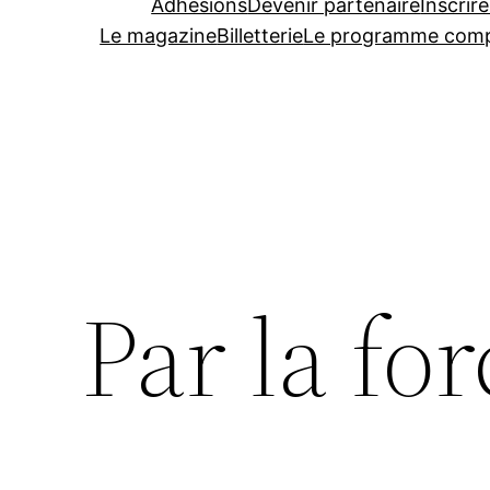
Adhésions
Devenir partenaire
Inscrire
Le magazine
Billetterie
Le programme comp
Par la fo