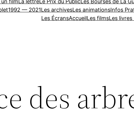
 un film
La lettre
Le Prix du Public
Les Bourses de La Gu
let
1992 — 2021
Les archives
Les animations
Infos Pra
Les Écrans
Accueil
Les films
Les livres
rce des arbr