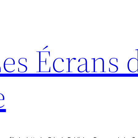
Les Écrans 
e