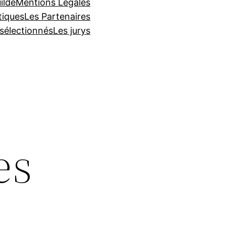
ilde
Mentions Légales
tiques
Les Partenaires
 sélectionnés
Les jurys
es