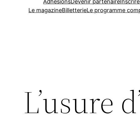
Adhésions
Devenir partenaire
Inscrire
Le magazine
Billetterie
Le programme comp
L’usure 