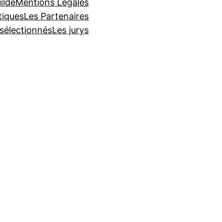
ilde
Mentions Légales
tiques
Les Partenaires
 sélectionnés
Les jurys