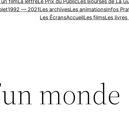
 un film
La lettre
Le Prix du Public
Les Bourses de La Gu
let
1992 — 2021
Les archives
Les animations
Infos Pra
Les Écrans
Accueil
Les films
Les livres
d’un monde