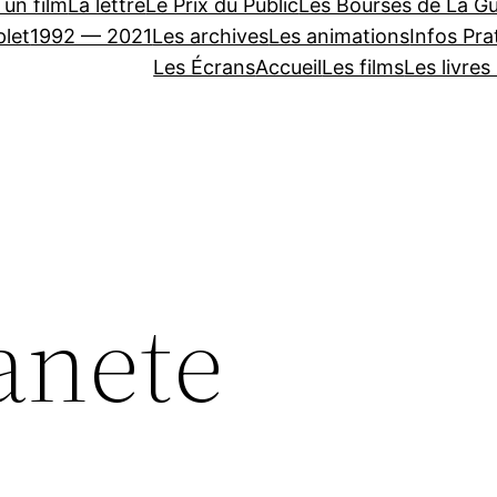
 un film
La lettre
Le Prix du Public
Les Bourses de La Gu
let
1992 — 2021
Les archives
Les animations
Infos Pra
Les Écrans
Accueil
Les films
Les livres
lanete