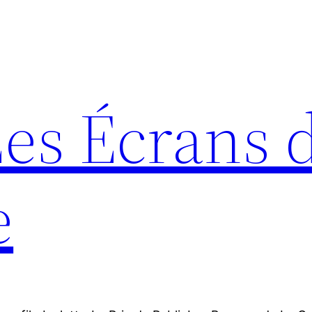
Les Écrans 
e