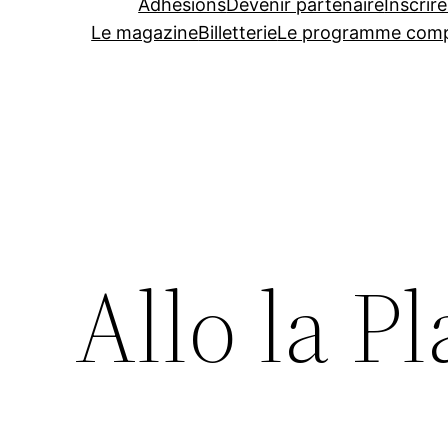
Adhésions
Devenir partenaire
Inscrire
Le magazine
Billetterie
Le programme comp
Allo la P