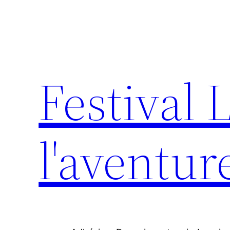
Aller
au
contenu
Festival 
l'aventur