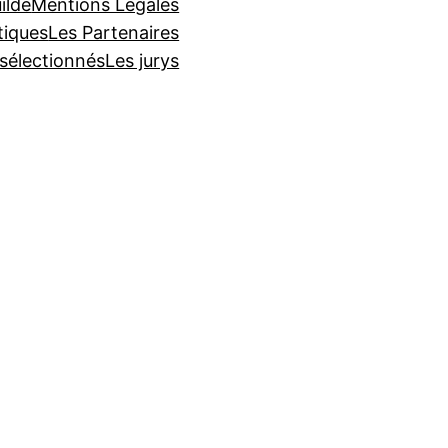
ilde
Mentions Légales
tiques
Les Partenaires
 sélectionnés
Les jurys