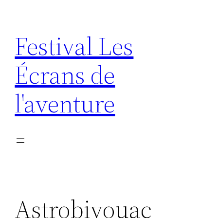
Aller
au
Festival Les
contenu
Écrans de
l'aventure
Astrobivouac