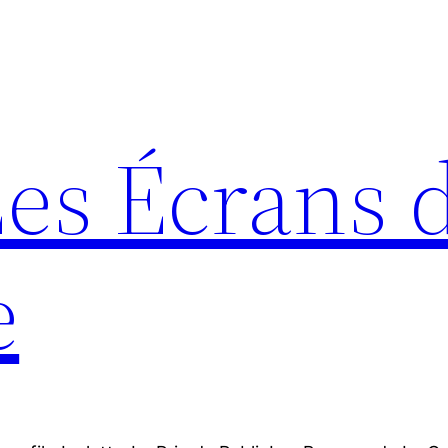
Les Écrans 
e