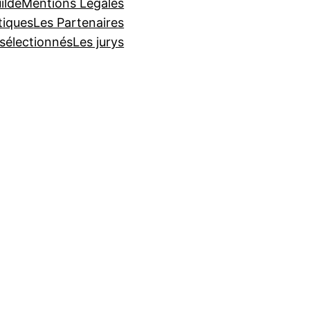
ilde
Mentions Légales
tiques
Les Partenaires
 sélectionnés
Les jurys