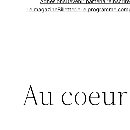
Adhésions
Devenir partenaire
Inscrire
Le magazine
Billetterie
Le programme comp
Au coeur 