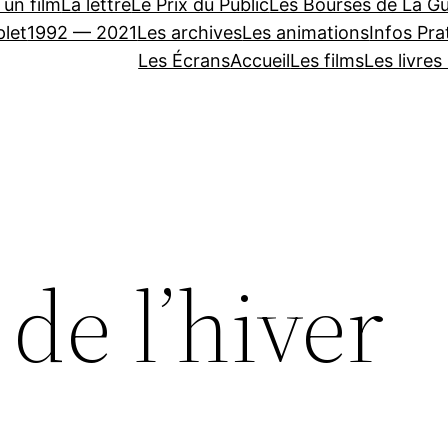
 un film
La lettre
Le Prix du Public
Les Bourses de La Gu
let
1992 — 2021
Les archives
Les animations
Infos Pra
Les Écrans
Accueil
Les films
Les livres
de l’hiver