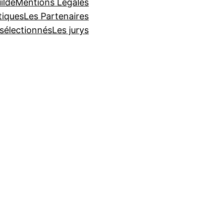
ilde
Mentions Légales
tiques
Les Partenaires
 sélectionnés
Les jurys