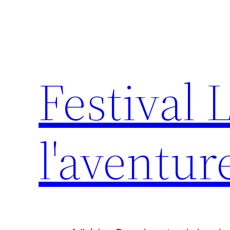
Aller
au
contenu
Festival 
l'aventur