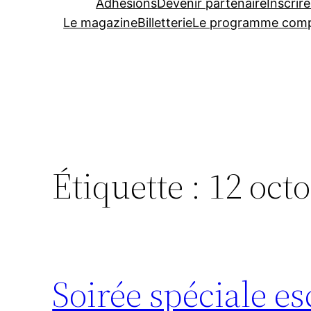
Adhésions
Devenir partenaire
Inscrire
Le magazine
Billetterie
Le programme comp
Étiquette :
12 oct
Soirée spéciale es