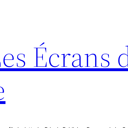
Les Écrans 
e