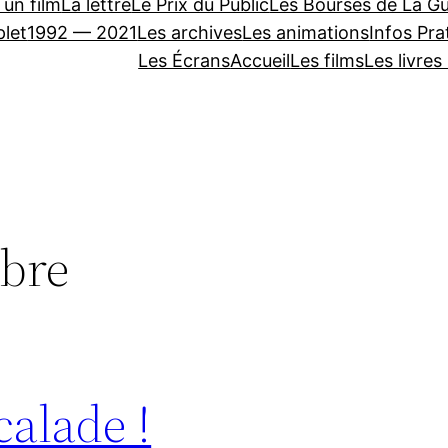
 un film
La lettre
Le Prix du Public
Les Bourses de La Gu
let
1992 — 2021
Les archives
Les animations
Infos Pra
Les Écrans
Accueil
Les films
Les livres
obre
calade !