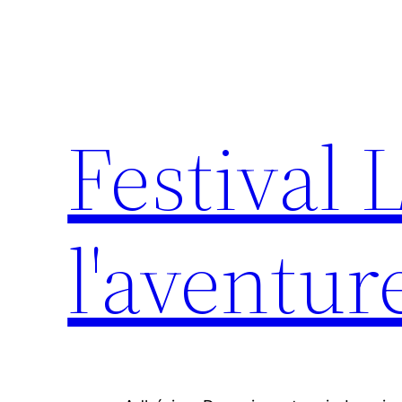
Aller
au
contenu
Festival 
l'aventur