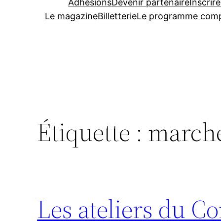
Adhésions
Devenir partenaire
Inscrire
Le magazine
Billetterie
Le programme comp
Étiquette :
march
Les ateliers du Co