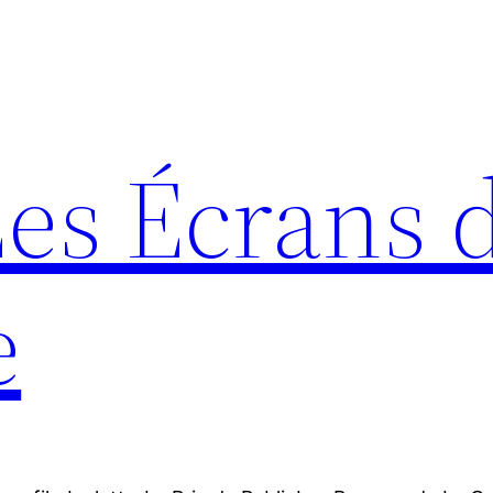
Les Écrans 
e