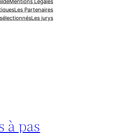
ilde
Mentions Légales
tiques
Les Partenaires
 sélectionnés
Les jurys
s à pas