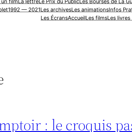
 un film
La lettre
Le Prix du Public
Les Bourses de La Gu
let
1992 — 2021
Les archives
Les animations
Infos Pra
Les Écrans
Accueil
Les films
Les livres
e
mptoir : le croquis pa