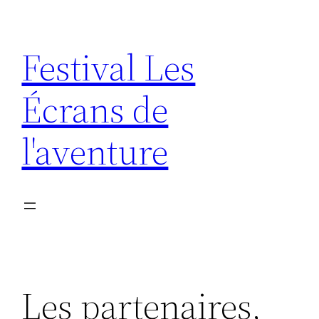
Aller
au
Festival Les
contenu
Écrans de
l'aventure
Les partenaires,