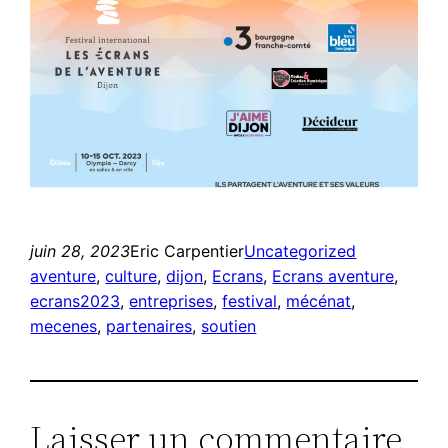
juin 28, 2023
Eric Carpentier
Uncategorized
aventure
, 
culture
, 
dijon
, 
Ecrans
, 
Ecrans aventure
, 
ecrans2023
, 
entreprises
, 
festival
, 
mécénat
, 
mecenes
, 
partenaires
, 
soutien
Laisser un commentaire